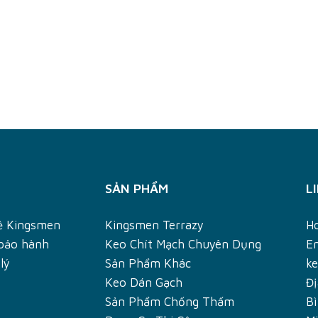
SẢN PHẨM
L
về Kingsmen
Kingsmen Terrazy
H
 bảo hành
Keo Chít Mạch Chuyên Dụng
Em
lý
Sản Phẩm Khác
k
Keo Dán Gạch
Đị
Sản Phẩm Chống Thấm
B