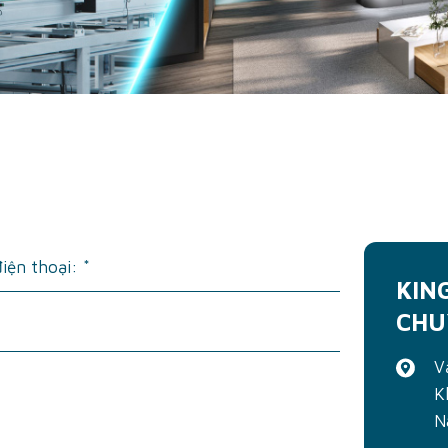
KIN
CHU
V
K
N