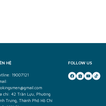
IÊN HỆ
FOLLOW US
otline:
19007121
ail:
eokingsmen@gmail.com
a chỉ: 42 Trần Lựu, Phường
ình Trưng, Thành Phố Hồ Chí