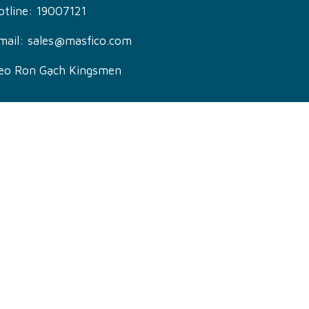
otline:
19007121
mail:
sales@masfico.com
eo Ron Gạch Kingsmen