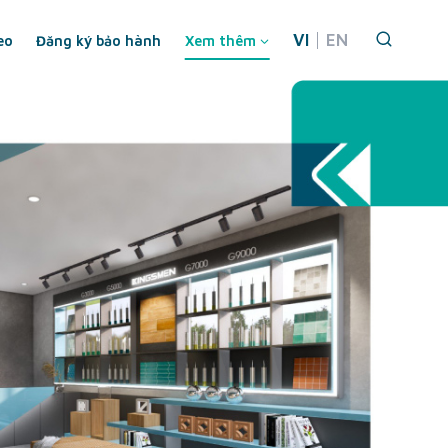
VI
EN
eo
Đăng ký bảo hành
Xem thêm