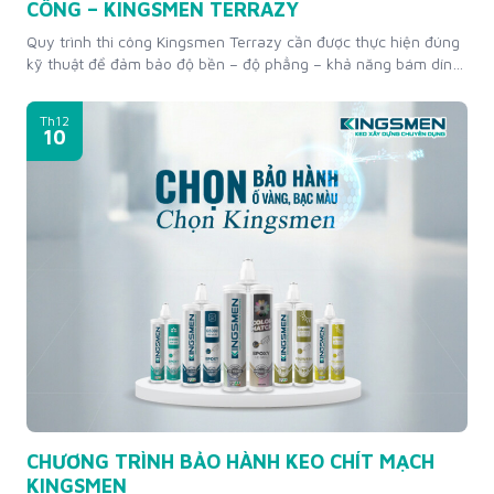
CÔNG – KINGSMEN TERRAZY
Quy trình thi công Kingsmen Terrazy cần được thực hiện đúng
kỹ thuật để đảm bảo độ bền – độ phẳng – khả năng bám dính
và tính thẩm mỹ lâu dài của bề mặt sàn. BƯỚC 1: CHUẨN BỊ
BỀ MẶT SÀN (QUAN TRỌNG NHẤT) Chuẩn bị bề mặt là bước
Th12
quyết định trực...
10
CHƯƠNG TRÌNH BẢO HÀNH KEO CHÍT MẠCH
KINGSMEN