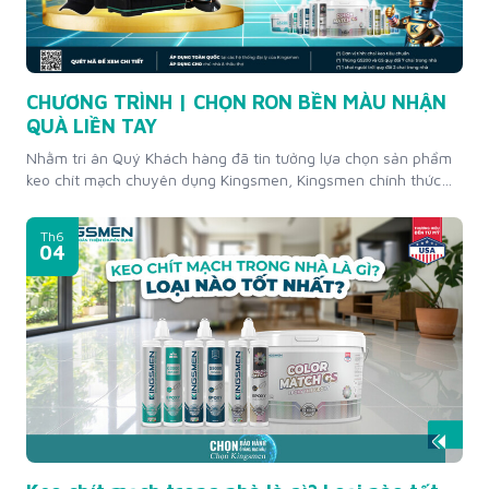
CHƯƠNG TRÌNH | CHỌN RON BỀN MÀU NHẬN
QUÀ LIỀN TAY
Nhằm tri ân Quý Khách hàng đã tin tưởng lựa chọn sản phẩm
keo chít mạch chuyên dụng Kingsmen, Kingsmen chính thức
triển khai chương trình khuyến mãi “CHỌN RON BỀN MÀU –
NHẬN QUÀ LIỀN TAY” với hàng ngàn phần quà thương hiệu
Th6
độc quyền dành cho Chủ nhà và Thầu thợ trên toàn...
04