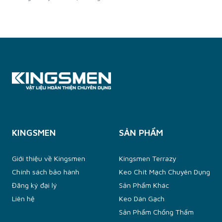
DỰNG CHUYÊN DỤNG, thương hiệu đến từ Mỹ đang mang vào
thị trường xây dựng Việt Nam những giải pháp vật liệu mới.
Chúng tôi đang triển khai...
KINGSMEN
SẢN PHẨM
Giới thiệu về Kingsmen
Kingsmen Terrazy
Chính sách bảo hành
Keo Chít Mạch Chuyên Dụng
Đăng ký đại lý
Sản Phẩm Khác
Liên hệ
Keo Dán Gạch
Sản Phẩm Chống Thấm