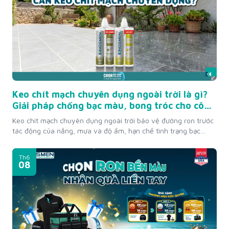
Keo chít mạch chuyên dụng ngoài trời là gì?
Giải pháp chống bạc màu, bong tróc cho công
trình ngoài trời
Keo chít mạch chuyên dụng ngoài trời bảo vệ đường ron trước
tác động của nắng, mưa và độ ẩm, hạn chế tình trạng bạc
màu, bong tróc và xuống cấp. Bài viết tổng hợp những thông
tin cần biết để lựa chọn giải pháp phù hợp cho công trình
Th6
ngoài trời. Keo chít mạch...
08