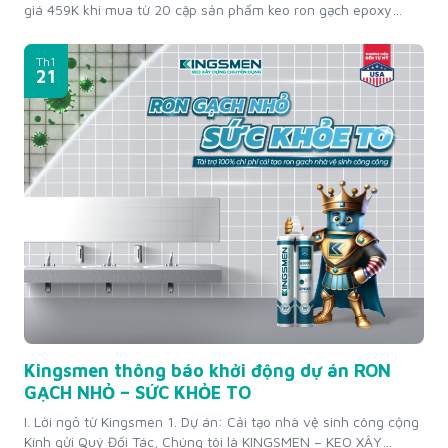
giá 459K khi mua từ 20 cặp sản phẩm keo ron gạch epoxy
Kingsmen Thời gian áp dụng: Từ ngày 25.04.2025 đến khi hết
quà tặng hoặc có thông báo kết thúc chính thức từ Kingsmen.
Th1
Đối tượng áp dụng: Khách hàng...
21
Kingsmen thông báo khởi động dự án RON
GẠCH NHỎ – SỨC KHỎE TO
I. Lời ngỏ từ Kingsmen 1. Dự án: Cải tạo nhà vệ sinh công cộng
Kính gửi Quý Đối Tác, Chúng tôi là KINGSMEN – KEO XÂY