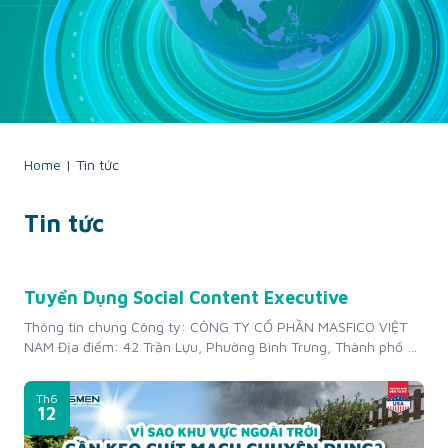
Home
|
Tin tức
Tin tức
Th7
Tuyển Dụng Social Content Executive
22
Thông tin chung Công ty: CÔNG TY CỔ PHẦN MASFICO VIỆT
NAM Địa điểm: 42 Trần Lựu, Phường Bình Trưng, Thành phố Hồ
Chí Minh, Việt Nam Mức lương: 12 triệu VNĐ/tháng + Thưởng
KPI Kinh nghiệm: Từ 01 – 02 năm Số lượng tuyển: 01 người
Th6
Thời gian làm việc: Thứ 2 – Thứ...
12