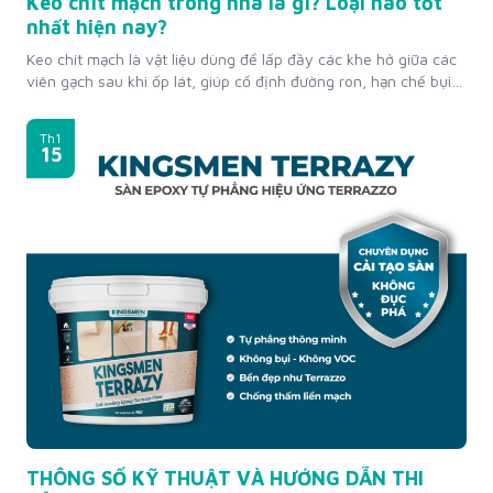
Keo chít mạch trong nhà là gì? Loại nào tốt
nhất hiện nay?
Keo chít mạch là vật liệu dùng để lấp đầy các khe hở giữa các
viên gạch sau khi ốp lát, giúp cố định đường ron, hạn chế bụi
bẩn, nước thấm vào khe gạch, hoàn thiện thẩm mỹ cho bề
mặt sàn và tường. Đối với không gian nội thất, việc lựa chọn
Th1
keo...
15
THÔNG SỐ KỸ THUẬT VÀ HƯỚNG DẪN THI