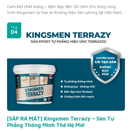
Cam kết chất lượng – Bền đẹp đến 30 năm cho từng công
trình Kingsmen tự hào là thương hiệu tiên phong tại Việt Nam
áp dụng chính sách bảo hành chống ố vàng – bạc màu và
chống thấm vật liệu lên đến 30 năm (tùy dòng sản phẩm). Đây
Th9
là minh chứng cho...
04
[SẮP RA MẮT] Kingsmen Terrazy – Sàn Tự
Phẳng Thông Minh Thế Hệ Mới