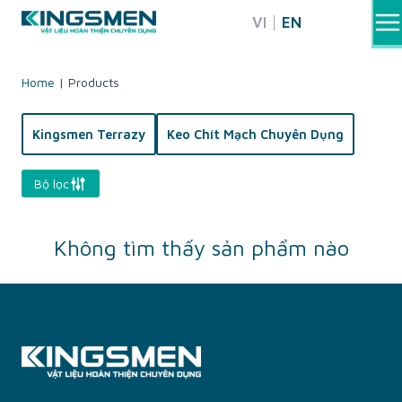
Skip
VI
EN
to
content
Home
|
Products
Kingsmen Terrazy
Keo Chít Mạch Chuyên Dụng
Bộ lọc
Không tìm thấy sản phẩm nào