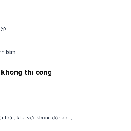
hẹp
ình kém
 không thi công
ội thất, khu vực không đổ sàn…)