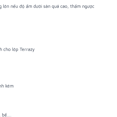
ng lớn nếu độ ẩm dưới sàn quá cao, thấm ngược
h cho lớp Terrazy
ình kém
, bể….