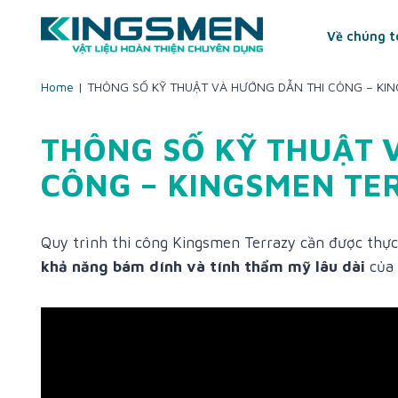
Skip
to
Về chúng t
content
Home
|
THÔNG SỐ KỸ THUẬT VÀ HƯỚNG DẪN THI CÔNG – KI
THÔNG SỐ KỸ THUẬT 
CÔNG – KINGSMEN TE
Quy trình thi công Kingsmen Terrazy cần được thự
khả năng bám dính và tính thẩm mỹ lâu dài
của 