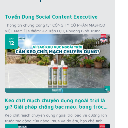
Th7
Tuyển Dụng Social Content Executive
22
Thông tin chung Công ty: CÔNG TY CỔ PHẦN MASFICO
VIỆT NAM Địa điểm: 42 Trần Lựu, Phường Bình Trưng,
Thành phố Hồ Chí Minh, Việt Nam Mức lương: 12 triệu
Th6
VNĐ/tháng + Thưởng KPI Kinh nghiệm: Từ 01 – 02 năm
12
Số lượng tuyển: 01 người Thời gian làm việc: Thứ 2 –
Thứ...
Keo chít mạch chuyên dụng ngoài trời là
gì? Giải pháp chống bạc màu, bong tróc
cho công trình ngoài trời
Keo chít mạch chuyên dụng ngoài trời bảo vệ đường ron
trước tác động của nắng, mưa và độ ẩm, hạn chế tình
trạng bạc màu, bong tróc và xuống cấp. Bài viết tổng hợp