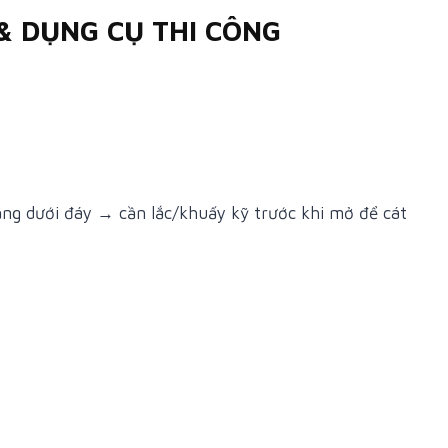
& DỤNG CỤ THI CÔNG
ắng dưới đáy → cần lắc/khuấy kỹ trước khi mở để cát