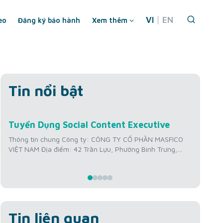
VI
EN
eo
Đăng ký bảo hành
Xem thêm
Tin nổi bật
Th7
Th
Tuyển Dụng Social Content Executive
Tuy
22
2
Hìn
Thông tin chung Công ty: CÔNG TY CỔ PHẦN MASFICO
VIỆT NAM Địa điểm: 42 Trần Lựu, Phường Bình Trưng,
Thôn
Thành phố Hồ Chí Minh, Việt Nam Mức lương: 12 triệu
VIỆT
VNĐ/tháng + Thưởng KPI Kinh nghiệm: Từ 01 – 02 năm
Thàn
Số lượng tuyển: 01 người Thời gian làm việc: Thứ 2 –
triệ
Thứ...
Số l
Thứ..
Tin liên quan