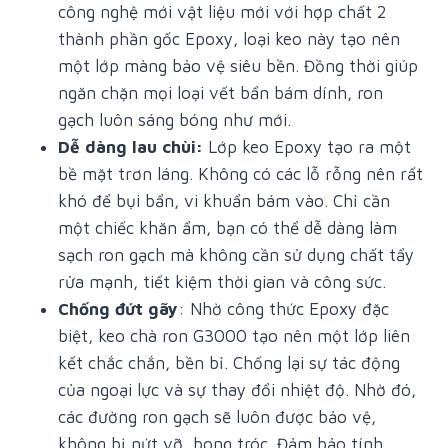
công nghệ mới vật liệu mới với hợp chất 2
thành phần gốc Epoxy, loại keo này tạo nên
một lớp màng bảo vệ siêu bền. Đồng thời giúp
ngăn chặn mọi loại vết bẩn bám dính, ron
gạch luôn sáng bóng như mới.
Dễ dàng lau chùi:
Lớp keo Epoxy tạo ra một
bề mặt trơn láng. Không có các lỗ rỗng nên rất
khó để bụi bẩn, vi khuẩn bám vào.
Chỉ cần
một chiếc khăn ẩm, bạn có thể dễ dàng làm
sạch ron gạch mà không cần sử dụng chất tẩy
rửa mạnh, tiết kiệm thời gian và công sức.
Chống đứt gãy
: Nhờ công thức Epoxy đặc
biệt, keo chà ron G3000 tạo nên một lớp liên
kết chắc chắn, bền bỉ. Chống lại sự tác động
của ngoại lực và sự thay đổi nhiệt độ. Nhờ đó,
các đường ron gạch sẽ luôn được bảo vệ,
không bị nứt vỡ, bong tróc. Đảm bảo tính