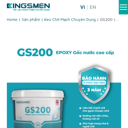
Skip
VI
EN
to
content
Home
|
Sản phẩm
|
Keo Chít Mạch Chuyên Dụng
|
GS200 |
Epoxy gốc nước – Sử dụng trong nhà & ngoài trời – Chuyên
dụng Mosaic