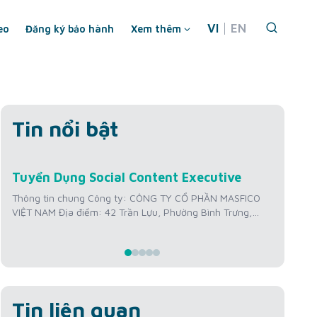
VI
EN
eo
Đăng ký bảo hành
Xem thêm
Tin nổi bật
Th7
Th
Tuyển Dụng Social Content Executive
Tuy
22
2
Hìn
Thông tin chung Công ty: CÔNG TY CỔ PHẦN MASFICO
VIỆT NAM Địa điểm: 42 Trần Lựu, Phường Bình Trưng,
Thôn
Thành phố Hồ Chí Minh, Việt Nam Mức lương: 12 triệu
VIỆT
VNĐ/tháng + Thưởng KPI Kinh nghiệm: Từ 01 – 02 năm
Thàn
Số lượng tuyển: 01 người Thời gian làm việc: Thứ 2 –
triệ
Thứ...
Số l
Thứ..
Tin liên quan