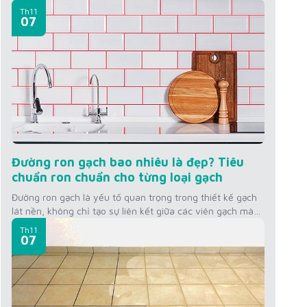
xuyên tiếp xúc với độ ẩm và dễ bám bẩn. Mùi hôi từ
Th11
đường ron không chỉ làm mất vệ sinh mà còn ảnh hưởng
07
đến không gian sống. Để khắc...
Đường ron gạch bao nhiêu là đẹp? Tiêu
chuẩn ron chuẩn cho từng loại gạch
Đường ron gạch là yếu tố quan trọng trong thiết kế gạch
lát nền, không chỉ tạo sự liên kết giữa các viên gạch mà
còn ảnh hưởng đến thẩm mỹ không gian. Vậy đường ron
Th11
gạch bao nhiêu là đẹp? Hãy cùng tìm hiểu tiêu chuẩn
07
đường ron cho từng loại gạch mà KINGSMEN...