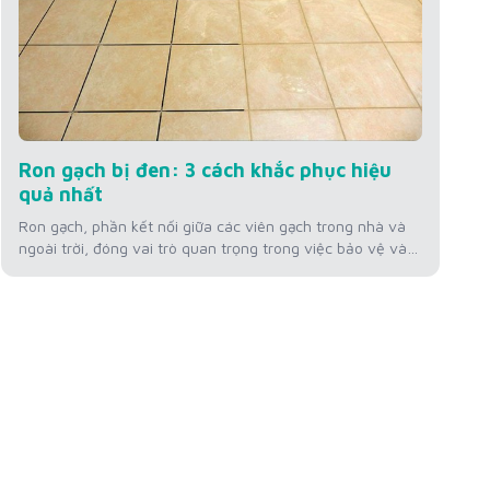
Ron gạch bị đen: 3 cách khắc phục hiệu
quả nhất
Ron gạch, phần kết nối giữa các viên gạch trong nhà và
ngoài trời, đóng vai trò quan trọng trong việc bảo vệ và
duy trì thẩm mỹ của bề mặt sàn. Tuy nhiên, theo thời
gian, ron gạch có thể chuyển màu đen, không chỉ làm
giảm vẻ đẹp của không gian mà còn...