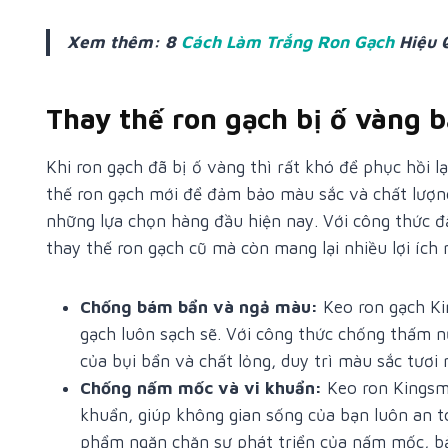
Xem thêm: 8
Cách Làm Trắng Ron Gạch
Hiệu 
Thay thế ron gạch bị ố vàng 
Khi ron gạch đã bị ố vàng thì rất khó để phục hồi l
thế ron gạch mới để đảm bảo màu sắc và chất lượn
những lựa chọn hàng đầu hiện nay. Với công thức đ
thay thế ron gạch cũ mà còn mang lại nhiều lợi ích n
Chống bám bẩn và ngả màu:
Keo ron gạch K
gạch luôn sạch sẽ. Với công thức chống thấm n
của bụi bẩn và chất lỏng, duy trì màu sắc tươi 
Chống nấm mốc và vi khuẩn:
Keo ron Kingsm
khuẩn, giúp không gian sống của bạn luôn an t
phẩm ngăn chặn sự phát triển của nấm mốc, bả