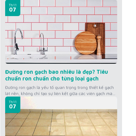
xuyên tiếp xúc với độ ẩm và dễ bám bẩn. Mùi hôi từ
Th11
đường ron không chỉ làm mất vệ sinh mà còn ảnh hưởng
07
đến không gian sống. Để khắc...
Đường ron gạch bao nhiêu là đẹp? Tiêu
chuẩn ron chuẩn cho từng loại gạch
Đường ron gạch là yếu tố quan trọng trong thiết kế gạch
lát nền, không chỉ tạo sự liên kết giữa các viên gạch mà
còn ảnh hưởng đến thẩm mỹ không gian. Vậy đường ron
Th11
gạch bao nhiêu là đẹp? Hãy cùng tìm hiểu tiêu chuẩn
07
đường ron cho từng loại gạch mà KINGSMEN...