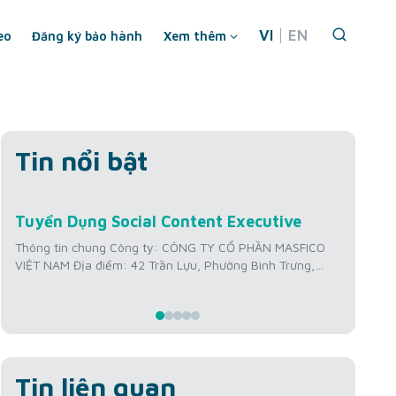
VI
EN
eo
Đăng ký bảo hành
Xem thêm
Tin nổi bật
Th7
Th
Tuyển Dụng Social Content Executive
Tuy
22
2
Hìn
Thông tin chung Công ty: CÔNG TY CỔ PHẦN MASFICO
VIỆT NAM Địa điểm: 42 Trần Lựu, Phường Bình Trưng,
Thôn
Thành phố Hồ Chí Minh, Việt Nam Mức lương: 12 triệu
VIỆT
VNĐ/tháng + Thưởng KPI Kinh nghiệm: Từ 01 – 02 năm
Thàn
Số lượng tuyển: 01 người Thời gian làm việc: Thứ 2 –
triệ
Thứ...
Số l
Thứ..
Tin liên quan