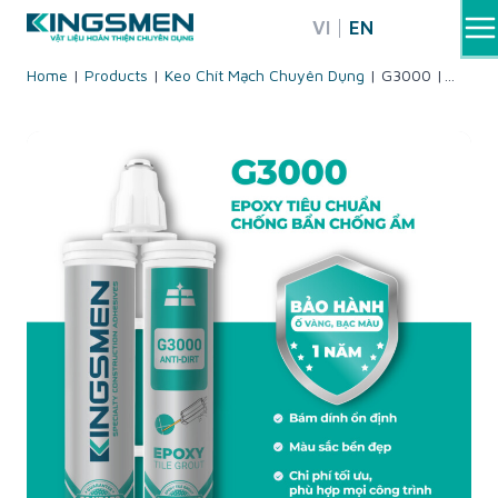
Skip
VI
EN
to
content
Home
|
Products
|
Keo Chít Mạch Chuyên Dụng
|
G3000 |
Epoxy tiêu chuẩn – Sử dụng trong nhà