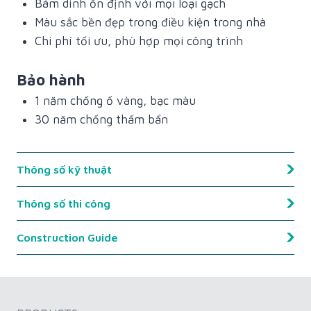
Bám dính ổn định với mọi loại gạch
Màu sắc bền đẹp trong điều kiện trong nhà
Chi phí tối ưu, phù hợp mọi công trình
Bảo hành
1 năm chống ố vàng, bạc màu
30 năm chống thấm bẩn
Thông số kỹ thuật
Thông số thi công
Kingsmen G3000 – CHỐNG
Chỉ tiêu
THẤM BẨN VƯỢT TRỘI
Construction Guide
Độ cứng
60 HD
Chống ố vàng
3,5 168h/ΔE
Độ sâu tiêu chuẩn: 3mm-5mm