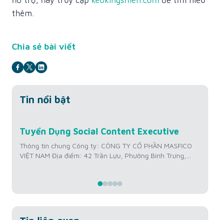
thêm.
Chia sẻ bài viết
Tin nổi bật
Jul
Tuyển Dụng Social Content Executive
Tu
22
Hì
Thông tin chung Công ty: CÔNG TY CỔ PHẦN MASFICO
VIỆT NAM Địa điểm: 42 Trần Lựu, Phường Bình Trưng,
Th
Thành phố Hồ Chí Minh, Việt Nam Mức lương: 12 triệu
VI
VNĐ/tháng + Thưởng KPI Kinh nghiệm: Từ 01 – 02 năm
Th
Số lượng tuyển: 01 người Thời gian làm việc: Thứ 2 –
tr
Thứ...
Số 
Thứ