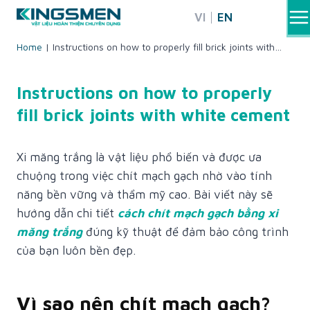
Skip
VI
EN
to
content
Home
|
Instructions on how to properly fill brick joints with
white cement
Instructions on how to properly
fill brick joints with white cement
Xi măng trắng là vật liệu phổ biến và được ưa
chuộng trong việc chít mạch gạch nhờ vào tính
năng bền vững và thẩm mỹ cao. Bài viết này sẽ
hướng dẫn chi tiết
cách chít mạch gạch bằng xi
măng trắng
đúng kỹ thuật để đảm bảo công trình
của bạn luôn bền đẹp.
Vì sao nên chít mạch gạch?