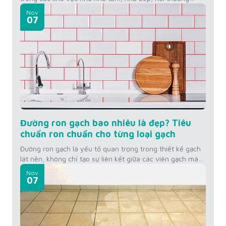
xuyên tiếp xúc với độ ẩm và dễ bám bẩn. Mùi hôi từ
Nov
đường ron không chỉ làm mất vệ sinh mà còn ảnh hưởng
07
đến không gian sống. Để khắc...
Đường ron gạch bao nhiêu là đẹp? Tiêu
chuẩn ron chuẩn cho từng loại gạch
Đường ron gạch là yếu tố quan trọng trong thiết kế gạch
lát nền, không chỉ tạo sự liên kết giữa các viên gạch mà
còn ảnh hưởng đến thẩm mỹ không gian. Vậy đường ron
Nov
gạch bao nhiêu là đẹp? Hãy cùng tìm hiểu tiêu chuẩn
07
đường ron cho từng loại gạch mà KINGSMEN...