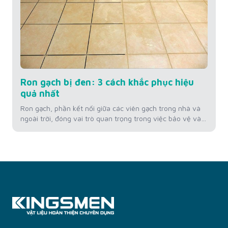
Ron gạch bị đen: 3 cách khắc phục hiệu
quả nhất
Ron gạch, phần kết nối giữa các viên gạch trong nhà và
ngoài trời, đóng vai trò quan trọng trong việc bảo vệ và
duy trì thẩm mỹ của bề mặt sàn. Tuy nhiên, theo thời
gian, ron gạch có thể chuyển màu đen, không chỉ làm
giảm vẻ đẹp của không gian mà còn...