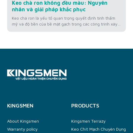
Keo chà ron không đều màu: Nguyên
nhân và giải pháp khắc phục
Keo chà ron là yếu tố quan trọng quyết định tính thẩm
mỹ và độ bền của bề mặt gạch trong các công trình xây
dựng. Tuy nhiên, tình trạng keo chà ron không đồng màu
lại là vấn đề thường gặp khiến nhiều gia chủ và thợ thi
công lo lắng. Bài viết này...
KINGSMEN
PRODUCTS
About Kingsmen
Kingsmen Terrazy
Warranty policy
Keo Chít Mạch Chuyên Dụng