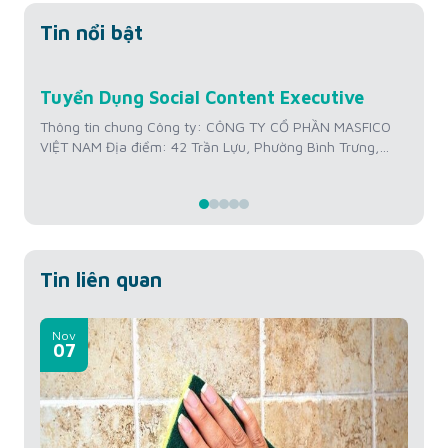
Tin nổi bật
Jul
Tuyển Dụng Social Content Executive
Tu
22
Hì
Thông tin chung Công ty: CÔNG TY CỔ PHẦN MASFICO
VIỆT NAM Địa điểm: 42 Trần Lựu, Phường Bình Trưng,
Th
Thành phố Hồ Chí Minh, Việt Nam Mức lương: 12 triệu
VI
VNĐ/tháng + Thưởng KPI Kinh nghiệm: Từ 01 – 02 năm
Th
Số lượng tuyển: 01 người Thời gian làm việc: Thứ 2 –
tr
Thứ...
Số 
Thứ
Tin liên quan
Nov
07