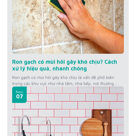
Ron gạch có mùi hôi gây khó chịu? Cách
xử lý hiệu quả, nhanh chóng
Ron gạch có mùi hôi gây khó chịu là vấn đề phổ biến
trong các khu vực như nhà tắm, nhà bếp, nơi thường
xuyên tiếp xúc với độ ẩm và dễ bám bẩn. Mùi hôi từ
Nov
đường ron không chỉ làm mất vệ sinh mà còn ảnh hưởng
07
đến không gian sống. Để khắc...