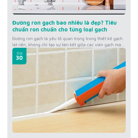
Đường ron gạch bao nhiêu là đẹp? Tiêu
chuẩn ron chuẩn cho từng loại gạch
Đường ron gạch là yếu tố quan trọng trong thiết kế gạch
lát nền, không chỉ tạo sự liên kết giữa các viên gạch mà
còn ảnh hưởng đến thẩm mỹ không gian. Vậy đường ron
Oct
gạch bao nhiêu là đẹp? Hãy cùng tìm hiểu tiêu chuẩn
30
đường ron cho từng loại gạch mà KINGSMEN...