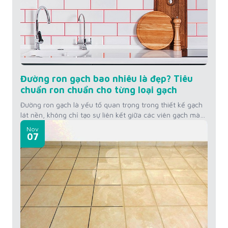
Đường ron gạch bao nhiêu là đẹp? Tiêu
chuẩn ron chuẩn cho từng loại gạch
Đường ron gạch là yếu tố quan trọng trong thiết kế gạch
lát nền, không chỉ tạo sự liên kết giữa các viên gạch mà
còn ảnh hưởng đến thẩm mỹ không gian. Vậy đường ron
Nov
gạch bao nhiêu là đẹp? Hãy cùng tìm hiểu tiêu chuẩn
07
đường ron cho từng loại gạch mà KINGSMEN...