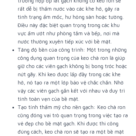
trường hợp ốp lát gạch không có keo ron sẽ
rất dễ bị thấm nước vào các khe hở, gây ra
tình trạng ẩm mốc, hư hỏng sàn hoặc tường.
Điều này đặc biệt quan trọng trong các khu
vực ẩm ướt như phòng tắm và bếp, nơi mà
nước thường xuyên tiếp xúc với bề mặt.
Tăng độ bền của công trình: Một trong những
công dụng quan trọng của keo chà ron là giúp
giữ cho các viên gạch không bị bong tróc hoặc
nứt gãy. Khi keo được lấp đầy trong các khe
hở, nó tạo ra một lớp bảo vệ chắc chắn. Nhờ
vậy các viên gạch gắn kết với nhau và duy trì
tính toàn vẹn của bề mặt.
Tạo tính thẩm mỹ cho nền gạch: Keo chà ron
cũng đóng vai trò quan trọng trong việc tạo ra
vẻ đẹp cho bề mặt gạch. Khi được thi công
đúng cách, keo chà ron sẽ tạo ra một bề mặt