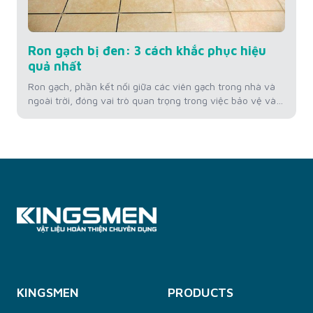
Ron gạch bị đen: 3 cách khắc phục hiệu
quả nhất
Ron gạch, phần kết nối giữa các viên gạch trong nhà và
ngoài trời, đóng vai trò quan trọng trong việc bảo vệ và
duy trì thẩm mỹ của bề mặt sàn. Tuy nhiên, theo thời
gian, ron gạch có thể chuyển màu đen, không chỉ làm
giảm vẻ đẹp của không gian mà còn...
KINGSMEN
PRODUCTS