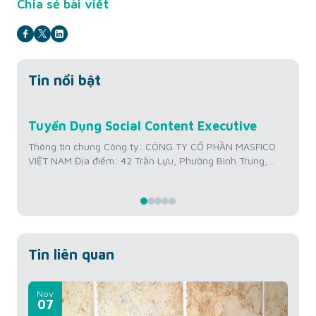
Chia sẻ bài viết
Tin nổi bật
Jul
Tuyển Dụng Social Content Executive
Tu
22
Hì
Thông tin chung Công ty: CÔNG TY CỔ PHẦN MASFICO
VIỆT NAM Địa điểm: 42 Trần Lựu, Phường Bình Trưng,
Th
Thành phố Hồ Chí Minh, Việt Nam Mức lương: 12 triệu
VI
VNĐ/tháng + Thưởng KPI Kinh nghiệm: Từ 01 – 02 năm
Th
Số lượng tuyển: 01 người Thời gian làm việc: Thứ 2 –
tr
Thứ...
Số 
Thứ
Tin liên quan
Nov
07