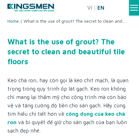
Skip
VI
EN
to
content
Home
|
What is the use of grout? The secret to clean and
beautiful tile floors
What is the use of grout? The
secret to clean and beautiful tile
floors
Keo chà ron, hay còn gọi là keo chít mạch, là quan
trọng trong quy trình ốp lát gạch. Keo ron không
chỉ mang lại thẩm mỹ cho công trình mà còn bảo
vệ và tăng cường độ bền cho sàn gạch. Hãy cùng
tìm hiểu chi tiết hơn về
công dụng của keo chà
ron
và bí quyết để giữ cho sàn gạch của bạn luôn
sạch đẹp nhé.