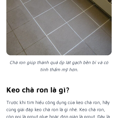
Chà ron giúp thành quả ốp lát gạch bền bỉ và có
tính thẩm mỹ hơn.
Keo chà ron là gì?
Trước khi tìm hiểu công dụng của keo chà ron, hãy
cùng giải đáp keo chà ron là gì nhé. Keo chà ron,
còn gọi là grout glue hoặc đơn giản là grout. Đây là