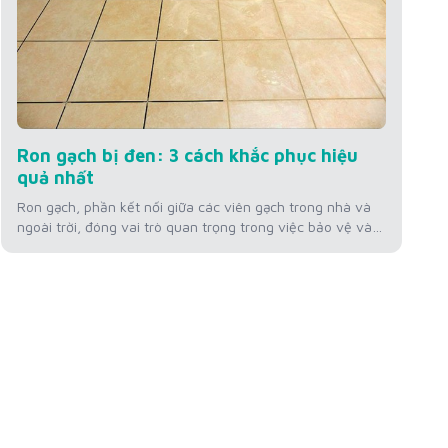
Ron gạch bị đen: 3 cách khắc phục hiệu
quả nhất
Ron gạch, phần kết nối giữa các viên gạch trong nhà và
ngoài trời, đóng vai trò quan trọng trong việc bảo vệ và
duy trì thẩm mỹ của bề mặt sàn. Tuy nhiên, theo thời
gian, ron gạch có thể chuyển màu đen, không chỉ làm
giảm vẻ đẹp của không gian mà còn...