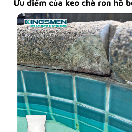
Ưu điểm của keo chà ron hồ 