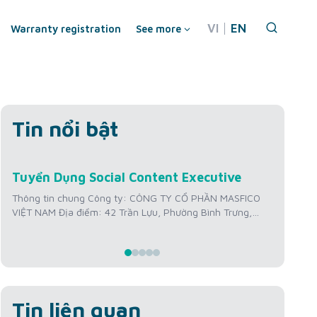
VI
EN
Warranty registration
See more
Tin nổi bật
Jul
Jul
Tuyển Dụng Social Content Executive
Tuy
22
2
Hìn
Thông tin chung Công ty: CÔNG TY CỔ PHẦN MASFICO
VIỆT NAM Địa điểm: 42 Trần Lựu, Phường Bình Trưng,
Thôn
Thành phố Hồ Chí Minh, Việt Nam Mức lương: 12 triệu
VIỆT
VNĐ/tháng + Thưởng KPI Kinh nghiệm: Từ 01 – 02 năm
Thàn
Số lượng tuyển: 01 người Thời gian làm việc: Thứ 2 –
triệ
Thứ...
Số l
Thứ..
Tin liên quan