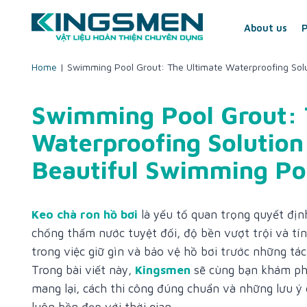
Skip
to
About us
content
Home
|
Swimming Pool Grout: The Ultimate Waterproofing Solu
Swimming Pool Grout: 
Waterproofing Solution
Beautiful Swimming Po
Keo chà ron hồ bơi
là yếu tố quan trọng quyết địn
chống thấm nước tuyệt đối, độ bền vượt trội và tí
trong việc giữ gìn và bảo vệ hồ bơi trước những tá
Trong bài viết này,
Kingsmen
sẽ cùng bạn khám phá
mang lại, cách thi công đúng chuẩn và những lưu ý