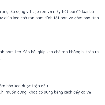
trọng. Sử dụng vít cạo ron và máy hút bụi để loại bỏ
này giúp keo chà ron bám dính tốt hơn và đảm bảo tính
nh bơm keo. Sáp bôi giúp keo chà ron không bị tràn ra
.
ảm bảo keo được trộn đều.
Khi muốn dừng, khóa cổ súng bằng cách đẩy cò về