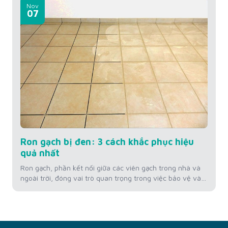
còn ảnh hưởng đến thẩm mỹ không gian. Vậy đường ron
Nov
gạch bao nhiêu là đẹp? Hãy cùng tìm hiểu tiêu chuẩn
07
đường ron cho từng loại gạch mà KINGSMEN...
Ron gạch bị đen: 3 cách khắc phục hiệu
quả nhất
Ron gạch, phần kết nối giữa các viên gạch trong nhà và
ngoài trời, đóng vai trò quan trọng trong việc bảo vệ và
duy trì thẩm mỹ của bề mặt sàn. Tuy nhiên, theo thời
gian, ron gạch có thể chuyển màu đen, không chỉ làm
giảm vẻ đẹp của không gian mà còn...