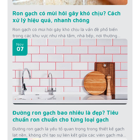
Ron gạch có mùi hôi gây khó chịu? Cách
xử lý hiệu quả, nhanh chóng
Ron gạch có mùi hôi gây khó chịu là vấn đề phổ biến
trong các khu vực như nhà tắm, nhà bếp, nơi thường
xuyên tiếp xúc với độ ẩm và dễ bám bẩn. Mùi hôi từ
Nov
đường ron không chỉ làm mất vệ sinh mà còn ảnh hưởng
07
đến không gian sống. Để khắc...
Đường ron gạch bao nhiêu là đẹp? Tiêu
chuẩn ron chuẩn cho từng loại gạch
Đường ron gạch là yếu tố quan trọng trong thiết kế gạch
lát nền, không chỉ tạo sự liên kết giữa các viên gạch mà