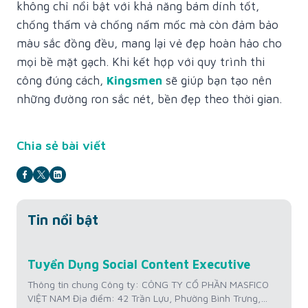
không chỉ nổi bật với khả năng bám dính tốt,
chống thấm và chống nấm mốc mà còn đảm bảo
màu sắc đồng đều, mang lại vẻ đẹp hoàn hảo cho
mọi bề mặt gạch. Khi kết hợp với quy trình thi
công đúng cách,
Kingsmen
sẽ giúp bạn tạo nên
những đường ron sắc nét, bền đẹp theo thời gian.
Chia sẻ bài viết
Tin nổi bật
Jul
Tuyển Dụng Social Content Executive
Tu
22
Hì
Thông tin chung Công ty: CÔNG TY CỔ PHẦN MASFICO
VIỆT NAM Địa điểm: 42 Trần Lựu, Phường Bình Trưng,
Th