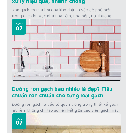
xử lý hiệu quả, nhanh chóng
Ron gạch có mùi hôi gây khó chịu là vấn đề phổ biến
trong các khu vực như nhà tắm, nhà bếp, nơi thường
xuyên tiếp xúc với độ ẩm và dễ bám bẩn. Mùi hôi từ
Nov
đường ron không chỉ làm mất vệ sinh mà còn ảnh hưởng
07
đến không gian sống. Để khắc...
Đường ron gạch bao nhiêu là đẹp? Tiêu
chuẩn ron chuẩn cho từng loại gạch
Đường ron gạch là yếu tố quan trọng trong thiết kế gạch
lát nền, không chỉ tạo sự liên kết giữa các viên gạch mà
còn ảnh hưởng đến thẩm mỹ không gian. Vậy đường ron
Nov
gạch bao nhiêu là đẹp? Hãy cùng tìm hiểu tiêu chuẩn
07
đường ron cho từng loại gạch mà KINGSMEN...