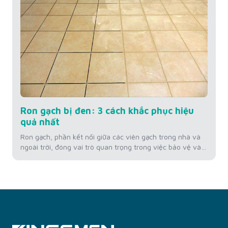
Ron gạch bị đen: 3 cách khắc phục hiệu
quả nhất
Ron gạch, phần kết nối giữa các viên gạch trong nhà và
ngoài trời, đóng vai trò quan trọng trong việc bảo vệ và
duy trì thẩm mỹ của bề mặt sàn. Tuy nhiên, theo thời
gian, ron gạch có thể chuyển màu đen, không chỉ làm
giảm vẻ đẹp của không gian mà còn...