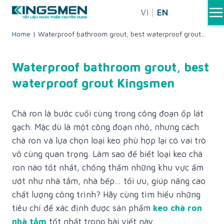
Skip
VI
EN
to
content
Home
|
Waterproof bathroom grout, best waterproof grout
Kingsmen
Waterproof bathroom grout, best
waterproof grout Kingsmen
Chà ron là bước cuối cùng trong công đoạn ốp lát
gạch. Mặc dù là một công đoạn nhỏ, nhưng cách
chà ron và lựa chọn loại keo phù hợp lại có vai trò
vô cùng quan trọng. Làm sao để biết loại keo chà
ron nào tốt nhất, chống thấm những khu vực ẩm
ướt như nhà tắm, nhà bếp… tối ưu, giúp nâng cao
chất lượng công trình? Hãy cùng tìm hiểu những
tiêu chí để xác định được sản phẩm
keo chà ron
nhà tắm
tốt nhất trong bài viết này.