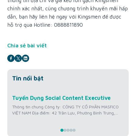
thông tin địa chỉ và giá keo ron gạch Kingsmen
chính xác nhất, cùng chương trình khuyến mãi hấp
dẫn, bạn hãy liên hệ ngay với Kingsmen để được
hỗ trợ qua Hotline: 0888811890
Chia sẻ bài viết
Tin nổi bật
Jul
Tuyển Dụng Social Content Executive
Tu
22
Hì
Thông tin chung Công ty: CÔNG TY CỔ PHẦN MASFICO
VIỆT NAM Địa điểm: 42 Trần Lựu, Phường Bình Trưng,
Th
Thành phố Hồ Chí Minh, Việt Nam Mức lương: 12 triệu
VI
VNĐ/tháng + Thưởng KPI Kinh nghiệm: Từ 01 – 02 năm
Th
Số lượng tuyển: 01 người Thời gian làm việc: Thứ 2 –
tr