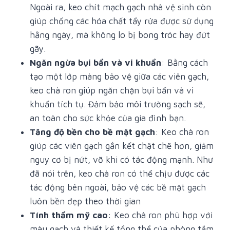
Ngoài ra, keo chít mạch gạch nhà vệ sinh còn
giúp chống các hóa chất tẩy rửa được sử dụng
hằng ngày, mà không lo bị bong tróc hay đứt
gãy.
Ngăn ngừa bụi bẩn và vi khuẩn
: Bằng cách
tạo một lớp màng bảo vệ giữa các viên gạch,
keo chà ron giúp ngăn chặn bụi bẩn và vi
khuẩn tích tụ. Đảm bảo môi trường sạch sẽ,
an toàn cho sức khỏe của gia đình bạn.
Tăng độ bền cho bề mặt gạch
: Keo chà ron
giúp các viên gạch gắn kết chặt chẽ hơn, giảm
nguy cơ bị nứt, vỡ khi có tác động mạnh. Như
đã nói trên, keo chà ron có thể chịu được các
tác động bên ngoài, bảo vệ các bề mặt gạch
luôn bền đẹp theo thời gian
Tính thẩm mỹ cao
: Keo chà ron phù hợp với
màu gạch và thiết kế tổng thể của phòng tắm