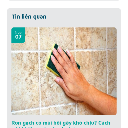
Thứ...
Số 
Thứ
Tin liên quan
Nov
07
Ron gạch có mùi hôi gây khó chịu? Cách