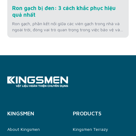
Ron gạch bị đen: 3 cách khắc phục hiệu
quả nhất
Ron gạch, phần kết nối giữa các viên gạch trong nhà và
ngoài trời, đóng vai trò quan trọng trong việc bảo vệ và
duy trì thẩm mỹ của bề mặt sàn. Tuy nhiên, theo thời
gian, ron gạch có thể chuyển màu đen, không chỉ làm
giảm vẻ đẹp của không gian mà còn...
KINGSMEN
PRODUCTS
About Kingsmen
Kingsmen Terrazy