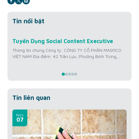
Tin nổi bật
Jul
Tuyển Dụng Social Content Executive
Tu
22
Hì
Thông tin chung Công ty: CÔNG TY CỔ PHẦN MASFICO
VIỆT NAM Địa điểm: 42 Trần Lựu, Phường Bình Trưng,
Th
Thành phố Hồ Chí Minh, Việt Nam Mức lương: 12 triệu
VI
VNĐ/tháng + Thưởng KPI Kinh nghiệm: Từ 01 – 02 năm
Th
Số lượng tuyển: 01 người Thời gian làm việc: Thứ 2 –
tr
Thứ...
Số 
Thứ
Tin liên quan
Nov
07