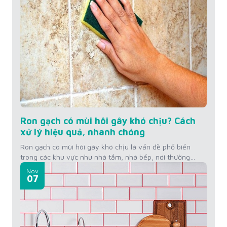
Ron gạch có mùi hôi gây khó chịu? Cách
xử lý hiệu quả, nhanh chóng
Ron gạch có mùi hôi gây khó chịu là vấn đề phổ biến
trong các khu vực như nhà tắm, nhà bếp, nơi thường
xuyên tiếp xúc với độ ẩm và dễ bám bẩn. Mùi hôi từ
Nov
đường ron không chỉ làm mất vệ sinh mà còn ảnh hưởng
07
đến không gian sống. Để khắc...