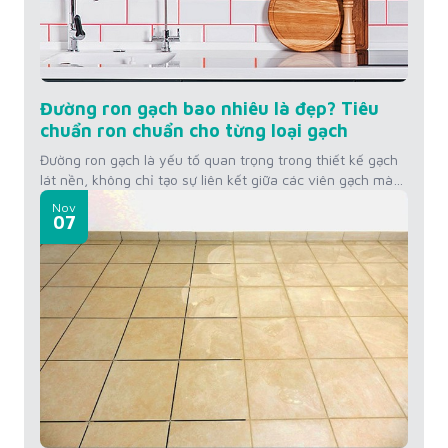
Đường ron gạch bao nhiêu là đẹp? Tiêu
chuẩn ron chuẩn cho từng loại gạch
Đường ron gạch là yếu tố quan trọng trong thiết kế gạch
lát nền, không chỉ tạo sự liên kết giữa các viên gạch mà
còn ảnh hưởng đến thẩm mỹ không gian. Vậy đường ron
Nov
gạch bao nhiêu là đẹp? Hãy cùng tìm hiểu tiêu chuẩn
07
đường ron cho từng loại gạch mà KINGSMEN...