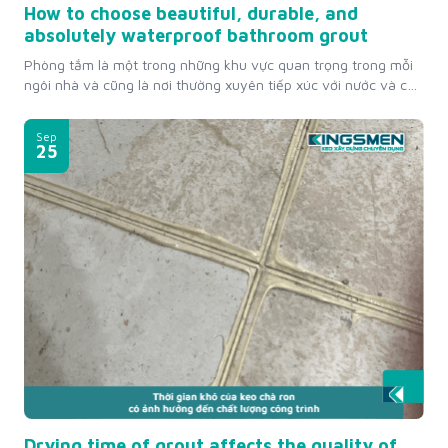
How to choose beautiful, durable, and
absolutely waterproof bathroom grout
Phòng tắm là một trong những khu vực quan trọng trong mỗi
ngôi nhà và cũng là nơi thường xuyên tiếp xúc với nước và các
chất tẩy rửa, vì vậy khu vực này dễ bị hư hỏng và xuống cấp.
Cho nên để không gian này luôn sạch sẽ, đẹp mắt và bền bỉ,...
Sep
25
Drying time of grout affects the quality of