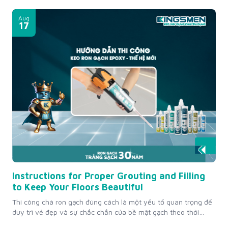
quan trọng, tuy nhiên vẫn chưa được sự đầu tư đúng mực. Bài
viết dưới đây sẽ giúp bạn tìm hiểu điểm khác biệt giữa keo chà
Aug
ron và...
17
Instructions for Proper Grouting and Filling
to Keep Your Floors Beautiful
Thi công chà ron gạch đúng cách là một yếu tố quan trọng để
duy trì vẻ đẹp và sự chắc chắn của bề mặt gạch theo thời
gian. Trong bài viết này, Kingsmen sẽ hướng dẫn bạn chi tiết