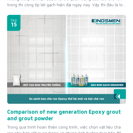
trong thi công ốp lát gạch hiện đại ngày nay. Vậy thì đâu là loại
keo chà ron chất lượng và nên mua keo chà ron ở đâu uy tín?
Cùng giải đáp qua những thông tin hữu ích dưới đây nhé....
Sep
15
Comparison of new generation Epoxy grout
and grout powder
Trong quá trình hoàn thiện công trình, việc chọn vật liệu chà
ron phù hợp rất quan trọng. Vì chúng ảnh hưởng trực tiếp đến