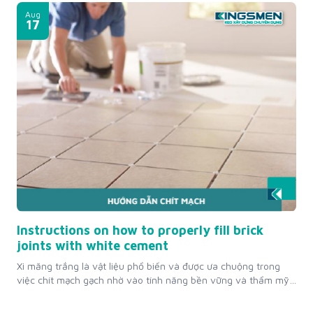
các bước để chà ron gạch, chít mạch hiệu quả, cùng với những
Aug
lưu ý...
17
Instructions on how to properly fill brick
joints with white cement
Xi măng trắng là vật liệu phổ biến và được ưa chuộng trong
việc chít mạch gạch nhờ vào tính năng bền vững và thẩm mỹ
cao. Bài viết này sẽ hướng dẫn chi tiết cách chít mạch gạch
bằng xi măng trắng đúng kỹ thuật để đảm bảo công trình của