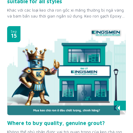
suitable for all styles
Khác với các loại keo chà ron gốc xi măng thường bị ngả vàng
và bám bẩn sau thời gian ngắn sử dụng. Keo ron gạch Epoxy
thế hệ mới của Kingsmen đang dần thay thế các loại keo chà
ron truyền thống nhờ vào chất lượng vượt trội. Với độ bền cao,
Sep
không thấm...
15
Where to buy quality, genuine grout?
Không thể phủ nhận được vai trò quan trọng của keo chà ron