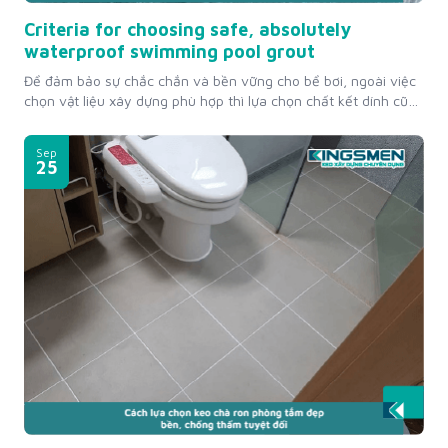
Criteria for choosing safe, absolutely
waterproof swimming pool grout
Để đảm bảo sự chắc chắn và bền vững cho bể bơi, ngoài việc
chọn vật liệu xây dựng phù hợp thì lựa chọn chất kết dính cũng
vô cùng quan trọng. Các sản phẩm này cần có độ bám dính
cao, chịu được áp lực nước và các yếu tố môi trường khác.
Sep
Trong...
25