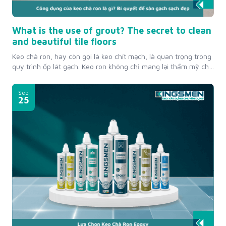
What is the use of grout? The secret to clean
and beautiful tile floors
Keo chà ron, hay còn gọi là keo chít mạch, là quan trọng trong
quy trình ốp lát gạch. Keo ron không chỉ mang lại thẩm mỹ cho
công trình mà còn bảo vệ và tăng cường độ bền cho sàn gạch.
Hãy cùng tìm hiểu chi tiết hơn về công dụng của keo chà...
Sep
25