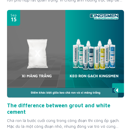
tính thẩm mỹ và độ bền. Hiện nay, keo chà ron Epoxy thế hệ
mới và bột chà ron truyền thống là hai lựa chọn phổ biến. Vậy
Sep
đâu là...
15
The difference between grout and white
cement
Chà ron là bước cuối cùng trong công đoạn thi công ốp gạch.
Mặc dù là một công đoạn nhỏ, nhưng đóng vai trò vô cùng