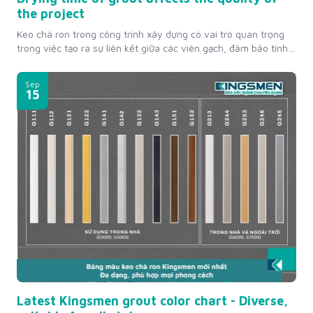
the project
Keo chà ron trong công trình xây dựng có vai trò quan trọng
trong việc tạo ra sự liên kết giữa các viên gạch, đảm bảo tính
thẩm mỹ và độ bền của bề mặt. Một trong những yếu tố quyết
định đến hiệu quả của keo chà ron chính là thời gian khô của...
Sep
15
Latest Kingsmen grout color chart - Diverse,