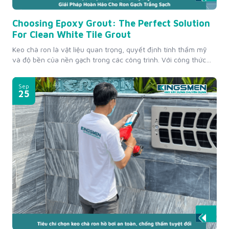
Choosing Epoxy Grout: The Perfect Solution
For Clean White Tile Grout
Keo chà ron là vật liệu quan trọng, quyết định tính thẩm mỹ
và độ bền của nền gạch trong các công trình. Với công thức
mới, công nghệ sản xuất hiện đại, keo chà ron Epoxy là giải
pháp toàn diện cho ron gạch trắng sạch lâu bền. Hãy cùng tìm
Sep
hiểu giải pháp...
25