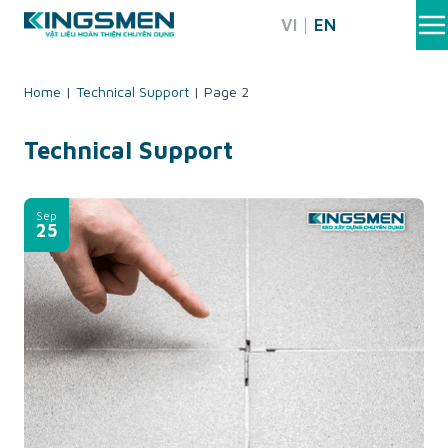
Skip
VI
EN
to
content
Home
|
Technical Support
|
Page 2
Technical Support
Sep
25